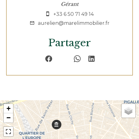
Gérant
+33 6 50 71 49 14
aurelien@marelimmobilier.fr
Partager
+
−