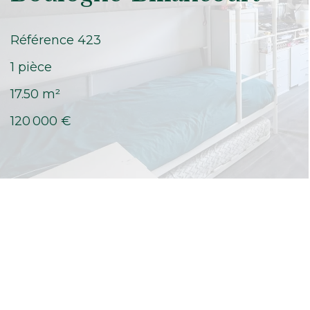
Référence
423
1 pièce
17.50
m²
120 000 €