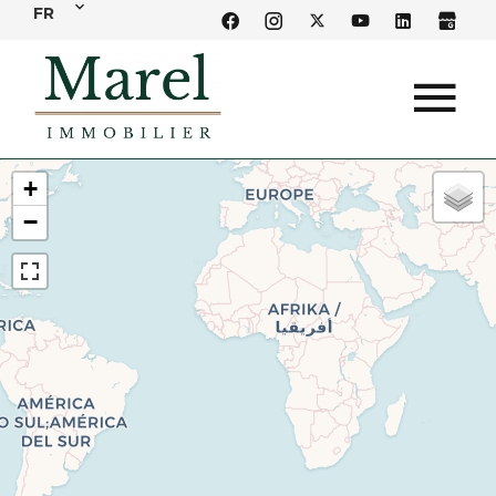
FR
+
−