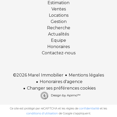
Estimation
Ventes
Locations
Gestion
Recherche
Actualités
Equipe
Honoraires
Contactez-nous
Mentions légales
©2026 Marel Immobilier
Honoraires d'agence
Changer ses préférences cookies
Design by
Apimo™
Ce site est protégé par reCAPTCHA et les règles de
confidentialité
et les
conditions d'utilisation
de Google s'appliquent.