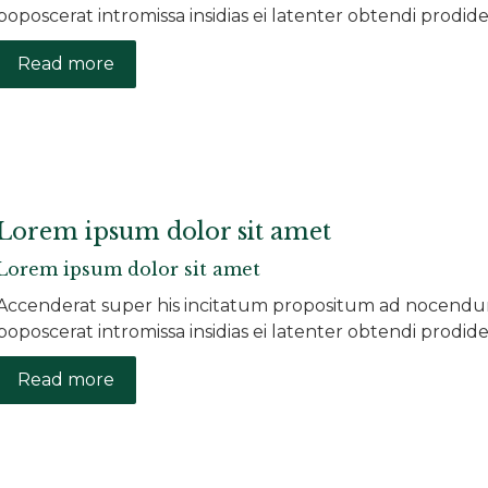
poposcerat intromissa insidias ei latenter obtendi prodide
Read more
Lorem ipsum dolor sit amet
Lorem ipsum dolor sit amet
Accenderat super his incitatum propositum ad nocendum 
poposcerat intromissa insidias ei latenter obtendi prodide
Read more